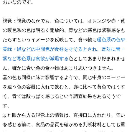
おいなのです。
視覚：
視覚のなかでも、色については、オレンジや赤・黄
の暖色系の色は明るく開放的、青などの寒色は緊張感をも
たらすというイメージを反映して、食べ物も
暖色系の色や
黄緑・緑などの中間色が食欲をそそるとされ、反対に青・
紫など寒色系は食欲が減退する
色としてあまり好まれませ
ん。確かに青い色の食べ物はあまり思いつきません。
器の色も同様に味に影響するようで、同じ中身のコーヒー
を違う色の容器に入れて飲むと、赤に比べて黄色ではうす
く、青では酸っぱく感じるという調査結果もあるそうで
す。
また眼から入る視覚上の情報は、直接口に入れたり、匂い
を感じる前に、食品の品質を確かめる判断材料としても重