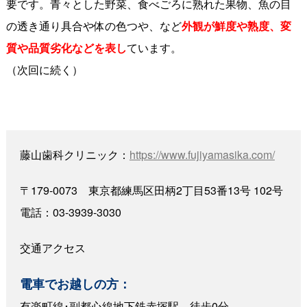
要です。青々とした野菜、食べごろに熟れた果物、魚の目
の透き通り具合や体の色つや、など
外観が鮮度や熟度、変
質や品質劣化などを表し
ています。
（次回に続く）
藤山歯科クリニック：
https://www.fujiyamasika.com/
〒179-0073 東京都練馬区田柄2丁目53番13号 102号
電話：03-3939-3030
交通アクセス
電車でお越しの方：
有楽町線･副都心線地下鉄赤塚駅 徒歩0分