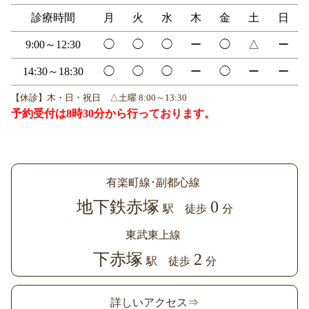
診療時間
月
火
水
木
金
土
日
9:00～12:30
◯
◯
◯
ー
◯
△
ー
14:30～18:30
◯
◯
◯
ー
◯
ー
ー
【休診】木・日・祝日 △土曜 8:00～13:30
予約受付は8時30分から行っております。
有楽町線･副都心線
地下鉄赤塚
0
駅 徒歩
分
東武東上線
下赤塚
2
駅 徒歩
分
詳しいアクセス⇒