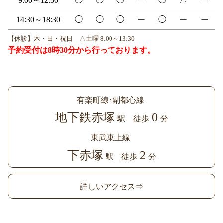
9:00～12:30
◯
◯
◯
ー
◯
△
ー
14:30～18:30
◯
◯
◯
ー
◯
ー
ー
【休診】木・日・祝日 △土曜 8:00～13:30
予約受付は8時30分から行っております。
有楽町線･副都心線
地下鉄赤塚
0
駅 徒歩
分
東武東上線
下赤塚
2
駅 徒歩
分
詳しいアクセス⇒