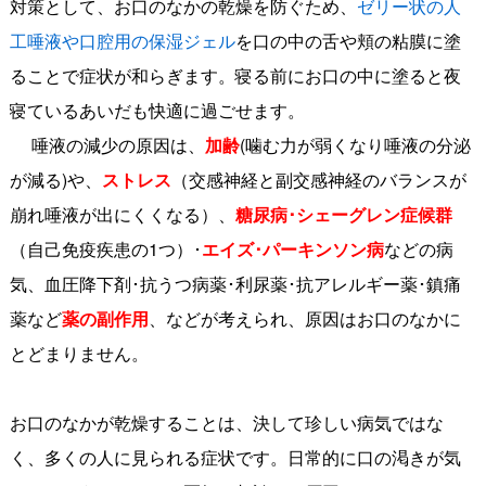
対策として、お口のなかの乾燥を防ぐため、
ゼリー状の人
工唾液や口腔用の保湿ジェル
を口の中の舌や頬の粘膜に塗
ることで症状が和らぎます。寝る前にお口の中に塗ると夜
寝ているあいだも快適に過ごせます。
唾液の減少の原因は、
加齢
(噛む力が弱くなり唾液の分泌
が減る)や、
ストレス
（交感神経と副交感神経のバランスが
崩れ唾液が出にくくなる）、
糖尿病･シェーグレン症候群
（自己免疫疾患の1つ）･
エイズ･パーキンソン病
などの病
気、血圧降下剤･抗うつ病薬･利尿薬･抗アレルギー薬･鎮痛
薬など
薬の副作用
、などが考えられ、原因はお口のなかに
とどまりません。
お口のなかが乾燥することは、決して珍しい病気ではな
く、多くの人に見られる症状です。日常的に口の渇きが気