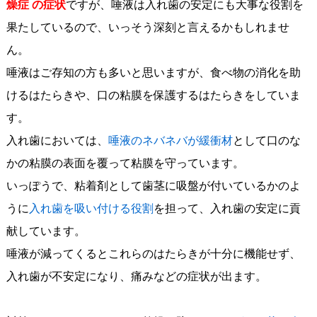
燥症 の症状
ですが、唾液は入れ歯の安定にも大事な役割を
果たしているので、いっそう深刻と言えるかもしれませ
ん。
唾液はご存知の方も多いと思いますが、食べ物の消化を助
けるはたらきや、口の粘膜を保護するはたらきをしていま
す。
入れ歯においては、
唾液のネバネバが緩衝材
として口のな
かの粘膜の表面を覆って粘膜を守っています。
いっぽうで、粘着剤として歯茎に吸盤が付いているかのよ
うに
入れ歯を吸い付ける役割
を担って、入れ歯の安定に貢
献しています。
唾液が減ってくるとこれらのはたらきが十分に機能せず、
入れ歯が不安定になり、痛みなどの症状が出ます。