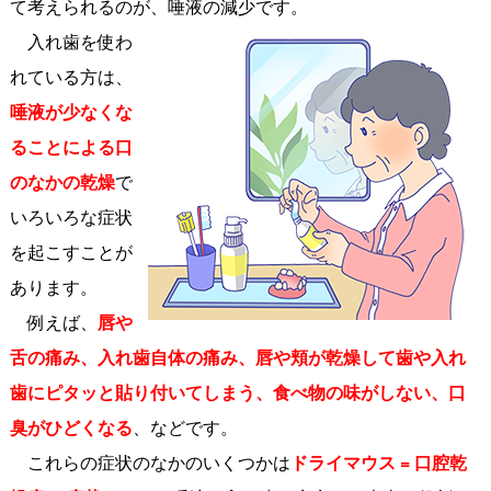
て考えられるのが、唾液の減少です。
入れ歯を使わ
れている方は、
唾液が少なくな
ることによる口
のなかの乾燥
で
いろいろな症状
を起こすことが
あります。
例えば、
唇や
舌の痛み、入れ歯自体の痛み、唇や頬が乾燥して歯や入れ
歯にピタッと貼り付いてしまう、食べ物の味がしない、口
臭がひどくなる
、などです。
これらの症状のなかのいくつかは
ドライマウス = 口腔乾