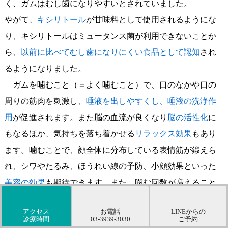
く、ガムはむし歯になりやすいとされていました。
やがて、
キシリトール
が甘味料として使用されるようにな
り、キシリトールはミュータンス菌が利用できないことか
ら、
以前に比べてむし歯になりにくい食品として認知
され
るようになりました。
ガムを噛むこと（＝よく噛むこと）で、口のなかや口の
周りの筋肉を刺激し、
唾液を出しやすくし、唾液の洗浄作
用
が促進されます。また脳の血流が良くなり
脳の活性化
に
もなるほか、気持ちを落ち着かせる
リラックス効果
もあり
ます。噛むことで、顔全体に分布している表情筋が鍛えら
れ、シワやたるみ、ほうれい線の予防、小顔効果といった
美容の効果
も期待できます。また、噛む回数が増えること
で満腹中枢が刺激され、血糖の調節機能が働いてお腹が空
アクセス
お電話
LINEからの
きにくくなる
ダイエット効果
もあると言われています。
診療時間
03-3939-3030
ご予約