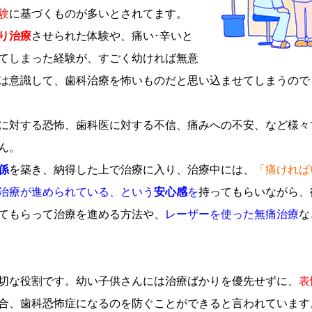
験
に基づくものが多いとされてます。
り治療
させられた体験や、痛い･辛いと
てしまった経験が、すごく幼ければ無意
は意識して、歯科治療を怖いものだと思い込ませてしまうので
に対する恐怖、歯科医に対する不信、痛みへの不安、など様々
ん。
係
を築き、納得した上で治療に入り、治療中には、
「痛ければ
治療が進められている、という
安心感
を
持ってもらいながら、
てもらって治療を進める方法や、
レーザーを使った無痛治療
な
切な役割です。幼い子供さんには治療ばかりを優先せずに、
表
合、歯科恐怖症になるのを防ぐことができると言われています