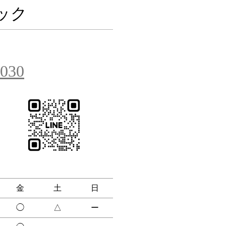
ック
3030
金
土
日
◯
△
ー