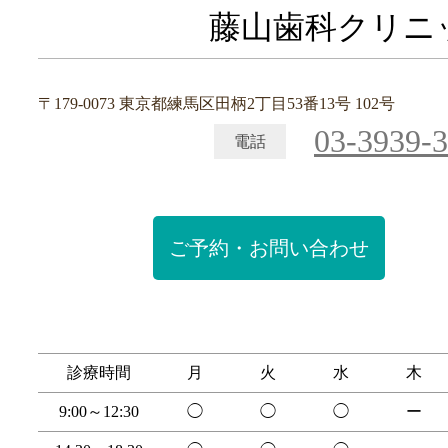
藤山歯科クリニ
〒179-0073 東京都練馬区田柄2丁目53番13号 102号
03-3939-
電話
ご予約・お問い合わせ
診療時間
月
火
水
木
9:00～12:30
◯
◯
◯
ー