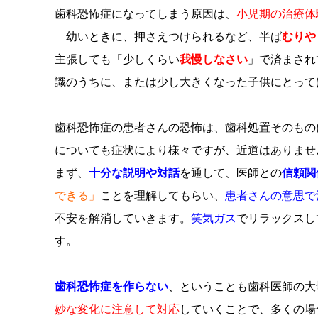
歯科恐怖症になってしまう原因は、
小児期の治療体
幼いときに、押さえつけられるなど、半ば
むりや
主張しても「少しくらい
我慢しなさい
」で済まされ
識のうちに、または少し大きくなった子供にとって
歯科恐怖症の患者さんの恐怖は、歯科処置そのもの
についても症状により様々ですが、近道はありませ
まず、
十分な説明や対話
を通して、医師との
信頼関
できる」
ことを理解してもらい、
患者さんの意思で
不安を解消していきます。
笑気ガス
でリラックスし
す。
歯科恐怖症を作らない
、ということも歯科医師の大
妙な変化に注意して対応
していくことで、多くの場