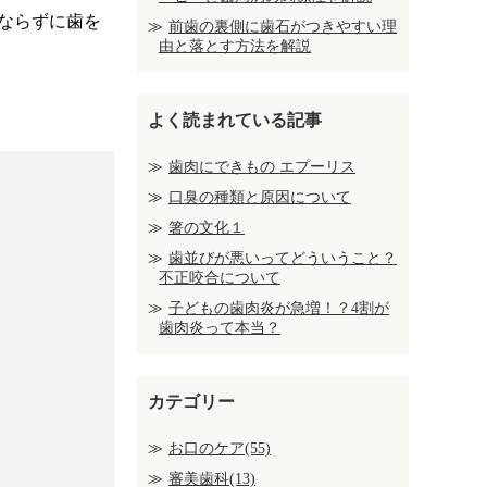
ならずに歯を
前歯の裏側に歯石がつきやすい理
由と落とす方法を解説
よく読まれている記事
歯肉にできもの エプーリス
口臭の種類と原因について
箸の文化１
歯並びが悪いってどういうこと？
不正咬合について
子どもの歯肉炎が急増！？4割が
歯肉炎って本当？
カテゴリー
お口のケア(55)
審美歯科(13)