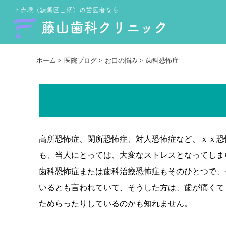
下赤塚（練馬区田柄）の歯医者なら
藤山歯科クリニック
ホーム
>
医院ブログ
>
お口の悩み
>
歯科恐怖症
高所恐怖症、閉所恐怖症、対人恐怖症など、ｘｘ恐
も、当人にとっては、大変なストレスとなってしま
歯科恐怖症または歯科治療恐怖症もそのひとつで、
いるとも言われていて、そうした方は、歯が痛くて
ためらったりしているのかも知れません。