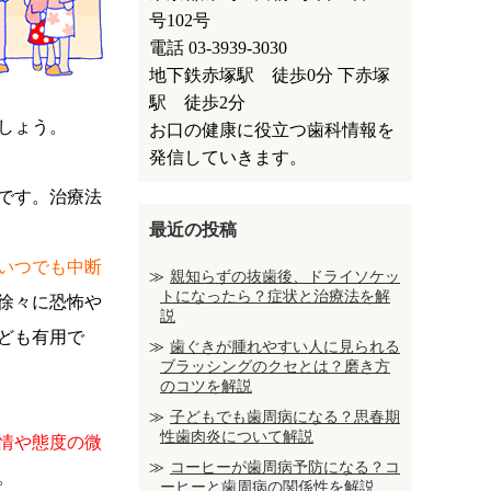
号102号
電話 03-3939-3030
地下鉄赤塚駅 徒歩0分 下赤塚
駅 徒歩2分
しょう。
お口の健康に役立つ歯科情報を
発信していきます。
です。治療法
最近の投稿
いつでも中断
親知らずの抜歯後、ドライソケッ
トになったら？症状と治療法を解
徐々に恐怖や
説
ども有用で
歯ぐきが腫れやすい人に見られる
ブラッシングのクセとは？磨き方
のコツを解説
子どもでも歯周病になる？思春期
性歯肉炎について解説
情や態度の微
コーヒーが歯周病予防になる？コ
。
ーヒーと歯周病の関係性を解説